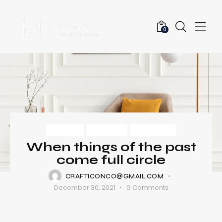
0
IDEAS
RURAL
TRENDS
When things of the past
come full circle
CRAFTICONCO@GMAIL.COM
December 30, 2021
0
Comments