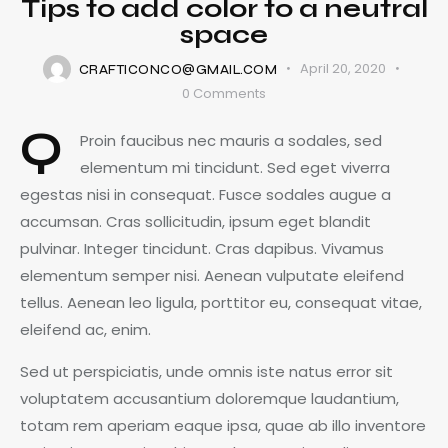
Tips to add color to a neutral
space
April 20, 2020
CRAFTICONCO@GMAIL.COM
0
Comments
Q
Proin faucibus nec mauris a sodales, sed
elementum mi tincidunt. Sed eget viverra
egestas nisi in consequat. Fusce sodales augue a
accumsan. Cras sollicitudin, ipsum eget blandit
pulvinar. Integer tincidunt. Cras dapibus. Vivamus
elementum semper nisi. Aenean vulputate eleifend
tellus. Aenean leo ligula, porttitor eu, consequat vitae,
eleifend ac, enim.
Sed ut perspiciatis, unde omnis iste natus error sit
voluptatem accusantium doloremque laudantium,
totam rem aperiam eaque ipsa, quae ab illo inventore