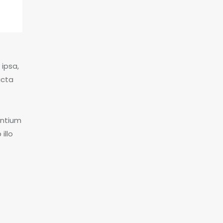
ipsa,
icta
antium
illo