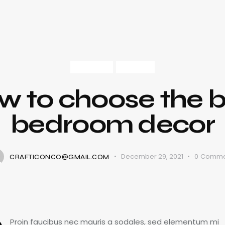
HOUSE
STYLE
w to choose the b
bedroom decor
December 29, 2021
0
Comme
CRAFTICONCO@GMAIL.COM
Proin faucibus nec mauris a sodales, sed elementum mi