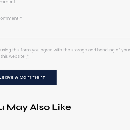
mment.
 using this form you agree with the storage and handling of you
 this website.
*
u May Also Like