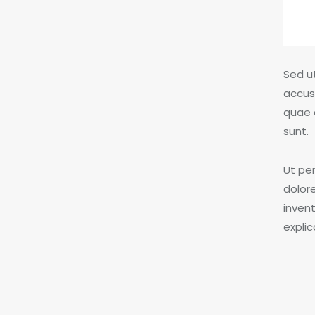
Sed ut
accus
quae a
sunt.
Ut pe
dolor
invent
expli