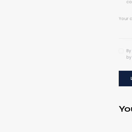
co
By
by
Yo