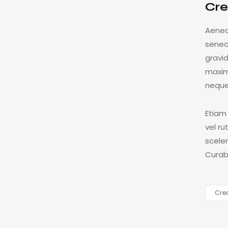
Cre
Aenea
senec
gravid
maxim
neque 
Etiam 
vel r
scele
Curabi
Cre