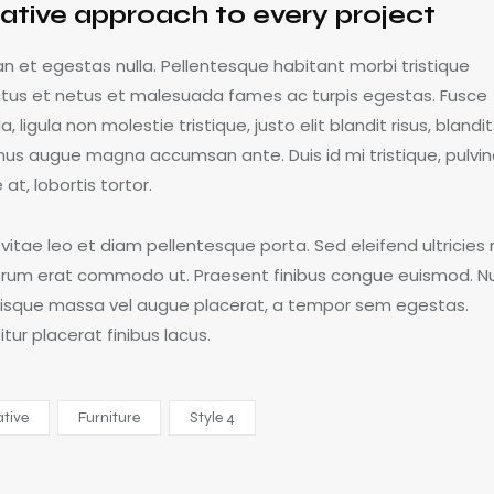
ative approach to every project
n et egestas nulla. Pellentesque habitant morbi tristique
tus et netus et malesuada fames ac turpis egestas. Fusce
a, ligula non molestie tristique, justo elit blandit risus, blandit
us augue magna accumsan ante. Duis id mi tristique, pulvin
at, lobortis tortor.
vitae leo et diam pellentesque porta. Sed eleifend ultricies r
utrum erat commodo ut. Praesent finibus congue euismod. N
risque massa vel augue placerat, a tempor sem egestas.
tur placerat finibus lacus.
ative
Furniture
Style 4