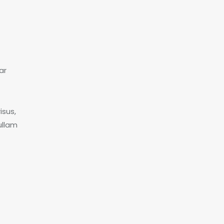
ar
isus,
ullam