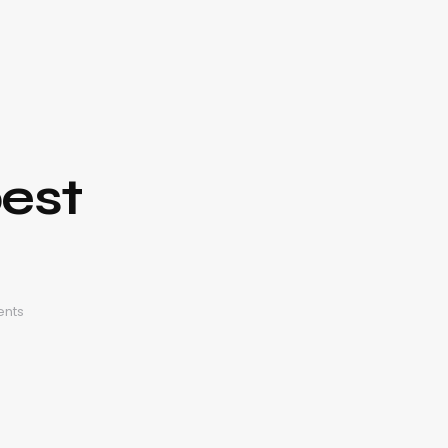
est
nts