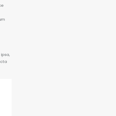
ce
tum
ipsa,
icta