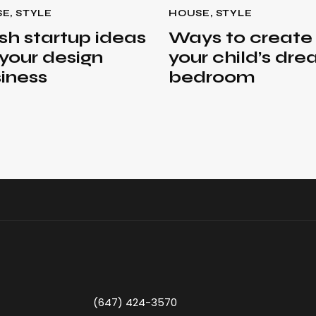
SE
,
STYLE
HOUSE
,
STYLE
sh startup ideas
Ways to create
 your design
your child’s dr
iness
bedroom
(647) 424-3570