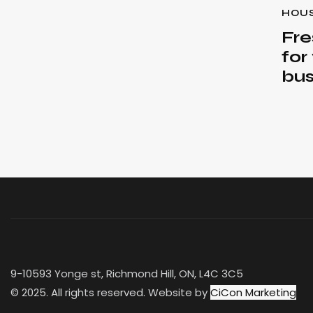
HOU
Fre
for
bus
9-10593 Yonge st, Richmond Hill, ON, L4C 3C5
© 2025. All rights reserved. Website by
CiCon Marketing