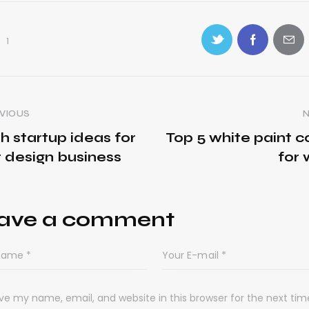
1
VIOUS
h startup ideas for
Top 5 white paint c
 design business
for 
ave a comment
ve my name, email, and website in this browser for the next time