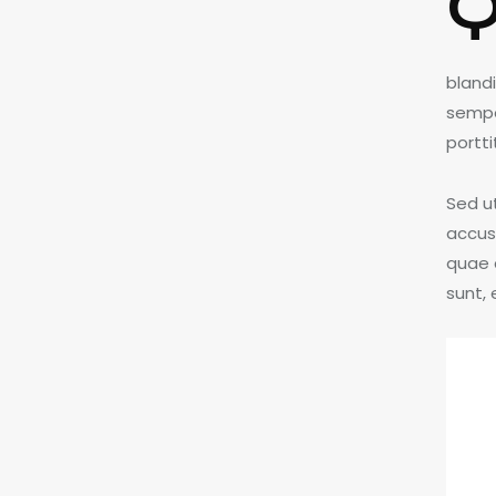
bland
semper
portti
Sed ut
accus
quae a
sunt, 