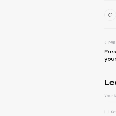
PRE
Fres
your
Le
Sa